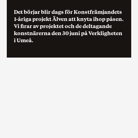
Det börjar blir dags för Konstfrämjandets
1-åriga projekt Älven att knyta ihop påsen.
Vi firar av projektet och de deltagande
konstnärerna den 30 juni på Verkligheten
i Umeå.
Grafisk Form: Hannah Baklien
Det börjar blir dags för Konstfrämjandets 1-
åriga projekt Älven att knyta ihop påsen. Vi
firar av projektet och de deltagande
konstnärerna den 30 juni på Verkligheten i
Umeå.
Konstnärerna Helena Wikström, Gunilla Åsberg,
Sebastian Poras Adolfsson, Sara Forsström och
Madelaine Sillfors visar ett axplock av sina arbeten som