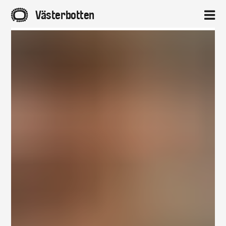
A
Västerbotten
2
Hem
Aktuellt
Projekt
Om
Kontakt