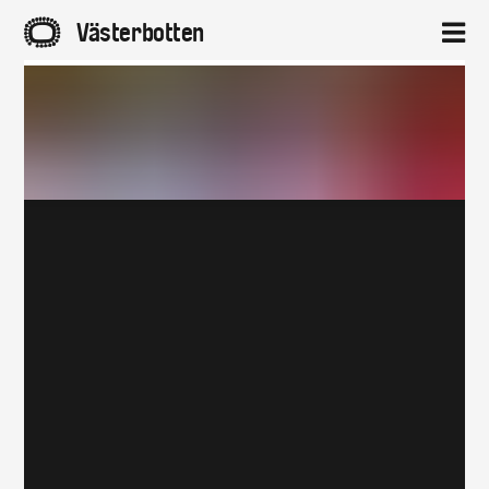
A
Västerbotten
2
Hem
Aktuellt
Projekt
Om
Kontakt