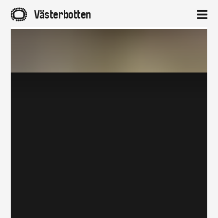
A
Västerbotten
2
Hem
Aktuellt
Projekt
Om
Kontakt