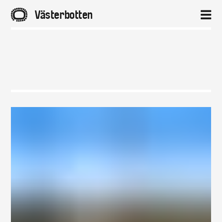
A
Västerbotten
2
Hem
Aktuellt
Projekt
Om
Kontakt