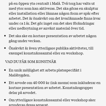
på en öppen yta centralt i Malå. Två torg har valts ut
med ytor som kan aktiveras. Det ska göras en skulptur
eller installation eller lämnas någon form av spår efter
arbetet. Det är önskvärt om det kvarlämnade finns kvar
under ca 1 år. Det gör inget om det sker förändringar
eller nedbrytning av använt material över tid.
Det ska ske en kortare presentation av arbetet någon
gång under veckan.
Önskvärt är även ytterligare publika aktiviteter, till
exempel konstnärssamtal eller en workshop.
VAD DU FÅR SOM KONSTNÄR
En unik möjlighet att arbeta platsspecifikt i
Malåbygden.
Ett arvode om 40 000 kr (ink moms) som inkluderar en
kortare presentation av arbetet. Konstnärsgrupper
delar på arvodet.
Om ytterligare konstnärssamtal eller workshop sker
arvoderas dessa separat.