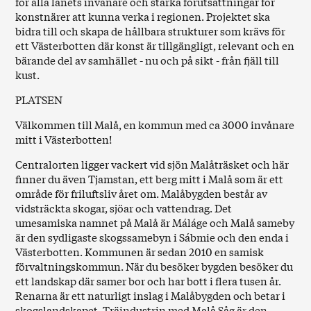
för alla länets invånare och stärka förutsättningar för
konstnärer att kunna verka i regionen. Projektet ska
bidra till och skapa de hållbara strukturer som krävs för
ett Västerbotten där konst är tillgängligt, relevant och en
bärande del av samhället - nu och på sikt - från fjäll till
kust.
PLATSEN
Välkommen till Malå, en kommun med ca 3000 invånare
mitt i Västerbotten!
Centralorten ligger vackert vid sjön Malåträsket och här
finner du även Tjamstan, ett berg mitt i Malå som är ett
område för friluftsliv året om. Malåbygden består av
vidsträckta skogar, sjöar och vattendrag. Det
umesamiska namnet på Malå är Máláge och Malå sameby
är den sydligaste skogssamebyn i Sábmie och den enda i
Västerbotten. Kommunen är sedan 2010 en
samisk
förvaltningskommun.
När du besöker bygden besöker du
ett landskap där samer bor och har bott i flera tusen år.
Renarna är ett naturligt inslag i Malåbygden och betar i
skogslandskapet. Träindustrin med Malå Såg är den